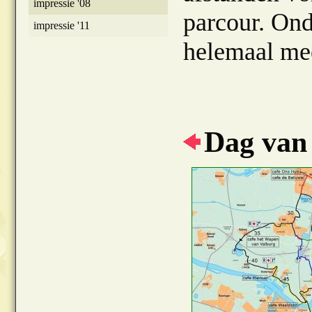
impressie '08
parcour. Onde
impressie '11
helemaal me
Dag van 