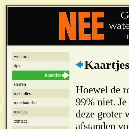
welkom
Kaartjes
tips
kaartjes
sterren
Hoewel de rou
medailles
99% niet. Je
merchandise
deze groter 
reacties
contact
afstanden vo