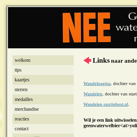
Links
welkom
naar ander
tips
kaartjes
Wandelpagina
. dochter van 
sterren
Wandelen
. dochter van star
medailles
Wandelen opzijnbest.nl
.
merchandise
reacties
Wil je een link uitwisselen
geenwaterwelbier<at>yoli
contact